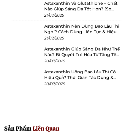
Astaxanthin Và Glutathione – Chất
Nào Giúp Sáng Da Tốt Hơn? [So
Sánh 2025]
21/07/2025
Astaxanthin Nên Dùng Bao Lâu Thì
Nghỉ? Cách Dùng Liên Tục & Hiệu
Quả Nhất
21/07/2025
Astaxanthin Giúp Sáng Da Như Thế
Nào? Bí Quyết Trẻ Hóa Từ Tầng Tế
Bào
20/07/2025
Astaxanthin Uống Bao Lâu Thì Có
Hiệu Quả? Thời Gian Tác Dụng &
Cách Dùng Tối Ưu
20/07/2025
Sản Phẩm
Liên Quan