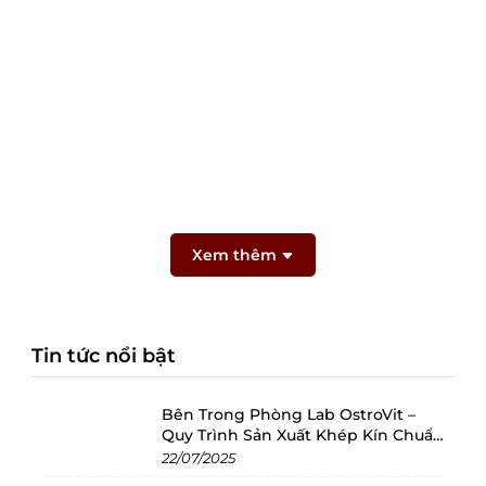
Xem thêm
Tin tức nổi bật
Bên Trong Phòng Lab OstroVit –
Quy Trình Sản Xuất Khép Kín Chuẩn
Châu Âu
22/07/2025