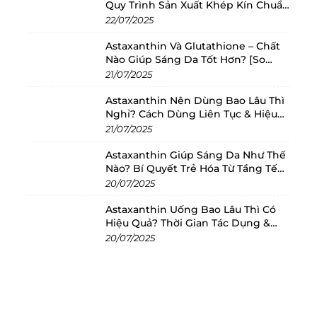
Quy Trình Sản Xuất Khép Kín Chuẩn
Châu Âu
22/07/2025
Astaxanthin Và Glutathione – Chất
Nào Giúp Sáng Da Tốt Hơn? [So
Sánh 2025]
21/07/2025
Astaxanthin Nên Dùng Bao Lâu Thì
Nghỉ? Cách Dùng Liên Tục & Hiệu
Quả Nhất
21/07/2025
Astaxanthin Giúp Sáng Da Như Thế
Nào? Bí Quyết Trẻ Hóa Từ Tầng Tế
Bào
20/07/2025
Astaxanthin Uống Bao Lâu Thì Có
Hiệu Quả? Thời Gian Tác Dụng &
Cách Dùng Tối Ưu
20/07/2025