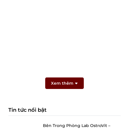
Xem thêm
Tin tức nổi bật
Bên Trong Phòng Lab OstroVit –