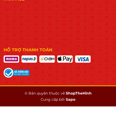
HỖ TRỢ THANH TOÁN
© Bản quyền thuộc về
ShopTheHinh
Cung cấp bởi
Sapo