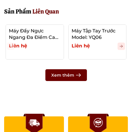
Sản Phẩm
Liên Quan
Máy Đẩy Ngực
Máy Tập Tay Trước
Ngang Đa Điểm Cao
Model: YQ06
Cấp Model: YQ01
Liên hệ
Liên hệ
Xem thêm