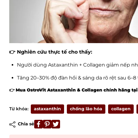
👉 Nghiên cứu thực tế cho thấy:
Người dùng Astaxanthin + Collagen giảm nếp nhă
Tăng 20–30% độ đàn hồi & sáng da rõ rệt sau 6–8
👉 Mua OstroVit Astaxanthin & Collagen chính hãng tạ
Từ khóa:
astaxanthin
chống lão hóa
collagen
Chia sẻ