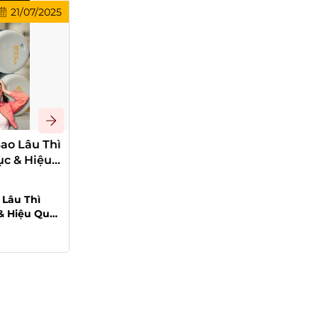
21/07/2025
20/07/2025
ao Lâu Thì
Astaxanthin Giúp Sáng Da Như Thế
ục & Hiệu
Nào? Bí Quyết Trẻ Hóa Từ Tầng Tế
Bào
Đăng bởi:
STH
Lâu Thì
Astaxanthin Giúp Sáng Da Như Thế
& Hiệu Quả
Nào? Bí Quyết Trẻ Hóa Từ Tầng Tế Bào
nh danh là
Sở hữu làn da sáng khỏe,...
Đọc tiếp >>