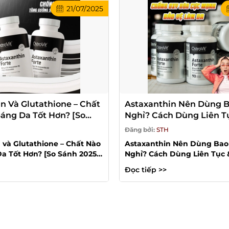
21/07/2025
n Và Glutathione – Chất
Astaxanthin Nên Dùng B
áng Da Tốt Hơn? [So
Nghỉ? Cách Dùng Liên T
]
Quả Nhất
Đăng bởi:
STH
 và Glutathione – Chất Nào
Astaxanthin Nên Dùng Bao 
a Tốt Hơn? [So Sánh 2025]
Nghỉ? Cách Dùng Liên Tục 
g tìm một hoạt chất...
Nhất Astaxanthin được mệ
Đọc tiếp >>
“vua...