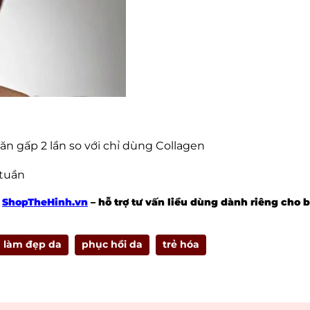
n gấp 2 lần so với chỉ dùng Collagen
 tuần
i
ShopTheHinh.vn
– hỗ trợ tư vấn liều dùng dành riêng cho 
làm đẹp da
phục hồi da
trẻ hóa