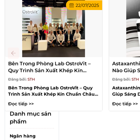
22/07/2025
Bên Trong Phòng Lab OstroVit –
Astaxanthi
Quy Trình Sản Xuất Khép Kín
Nào Giúp S
Chuẩn Châu Âu
Sánh 2025
Đăng bởi:
STH
Đăng bởi:
STH
Bên Trong Phòng Lab OstroVit – Quy
Astaxanthin
Trình Sản Xuất Khép Kín Chuẩn Châu
Giúp Sáng D
Âu OstroVit – thương hiệu thực phẩm...
Nếu bạn đan
Đọc tiếp >>
Đọc tiếp >>
Danh mục sản
phẩm
Ngân hàng