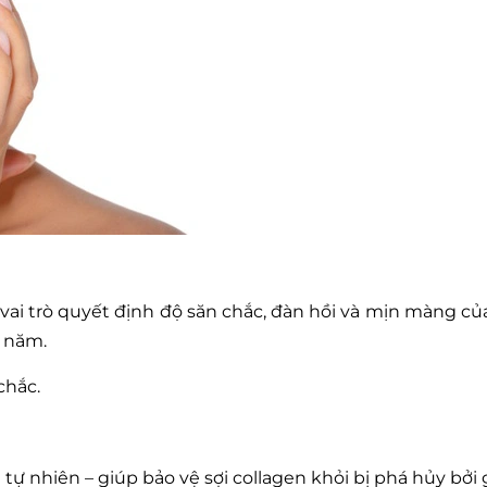
 vai trò quyết định độ săn chắc, đàn hồi và mịn màng của
i năm.
chắc.
ự nhiên – giúp bảo vệ sợi collagen khỏi bị phá hủy bởi 