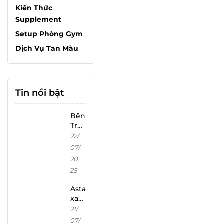
Kiến Thức
Supplement
Setup Phòng Gym
Dịch Vụ Tan Màu
Tin nổi bật
Bên
Tro
ng
22/
Phò
07/
ng
20
Lab
25
Ostr
oVit
Asta
–
xan
Quy
thin
21/
Trìn
Và
h
07/