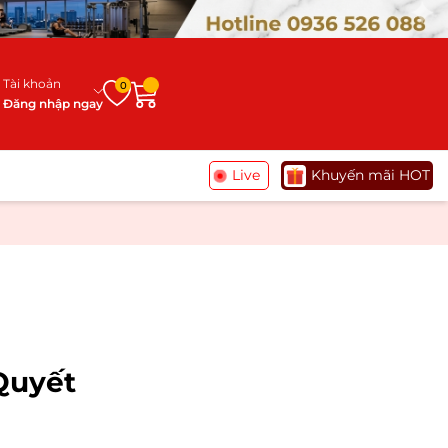
Tài khoản
0
Đăng nhập ngay
Live
Khuyến mãi HOT
Quyết