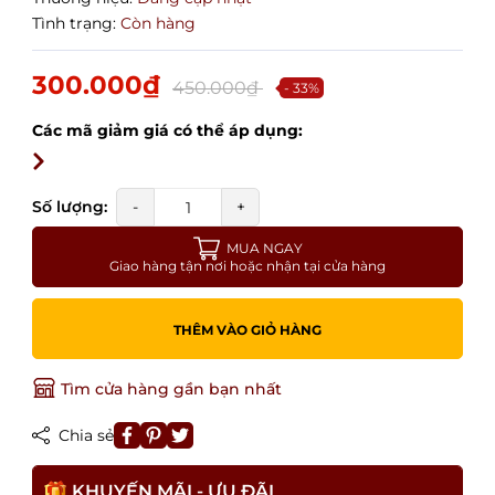
Tình trạng:
Còn hàng
300.000₫
450.000₫
- 33%
Các mã giảm giá có thể áp dụng:
Số lượng:
-
+
MUA NGAY
Giao hàng tận nơi hoặc nhận tại cửa hàng
THÊM VÀO GIỎ HÀNG
Tìm cửa hàng gần bạn nhất
Chia sẻ
KHUYẾN MÃI - ƯU ĐÃI