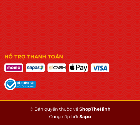
HỖ TRỢ THANH TOÁN
© Bản quyền thuộc về
ShopTheHinh
Cung cấp bởi
Sapo