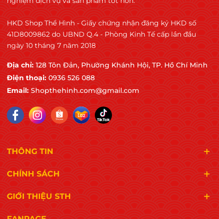
nghiệm dịch vụ và sản phẩm tốt hơn.
duy trì các tiêu chuẩn quản lý an toàn thực
HKD Shop Thể Hình - Giấy chứng nhận đăng ký HKD số
phẩm quốc tế.
41D8009862 do UBND Q.4 - Phòng Kinh Tế cấp lần đầu
HACCP – Hệ thống phân tích mối
ngày 10 tháng 7 năm 2018
nguy và điểm kiểm soát tới hạn
Địa chỉ:
128 Tôn Đản, Phường Khánh Hội, TP. Hồ Chí Minh
Điện thoại:
0936 526 088
Nhà máy Ostrovit áp dụng HACCP (Hazard
Email:
Shopthehinh.com@gmail.com
Analysis and Critical Control Points) nhằm:
. Xác định và kiểm soát các mối nguy sinh học,
hóa học và vật lý
THÔNG TIN
. Đảm bảo an toàn thực phẩm xuyên suốt quá
trình sản xuất
CHÍNH SÁCH
. Tuân thủ các yêu cầu pháp lý về an toàn thực
GIỚI THIỆU STH
phẩm
FANPAGE