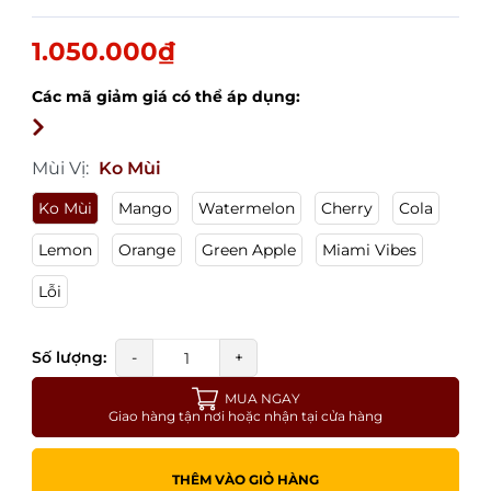
1.050.000₫
Các mã giảm giá có thể áp dụng:
Mùi Vị:
Ko Mùi
Ko Mùi
Mango
Watermelon
Cherry
Cola
Lemon
Orange
Green Apple
Miami Vibes
Lỗi
Số lượng:
-
+
MUA NGAY
Giao hàng tận nơi hoặc nhận tại cửa hàng
THÊM VÀO GIỎ HÀNG