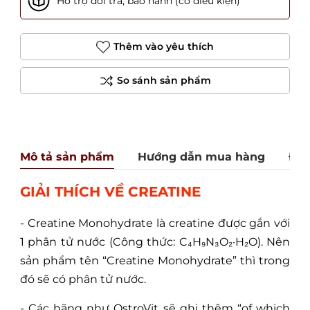
Hỗ trợ đổi trả, bảo hành (có điều kiện)
Thêm vào yêu thích
Mô tả sản phẩm
Hướng dẫn mua hàng
Đán
GIẢI THÍCH VỀ CREATINE
- Creatine Monohydrate là creatine được gắn với
1 phân tử nước (Công thức: C₄H₉N₃O₂·H₂O). Nên
sản phẩm tên “Creatine Monohydrate” thì trong
đó sẽ có phân tử nước.
- Các hãng như OstroVit sẽ ghi thêm “of which