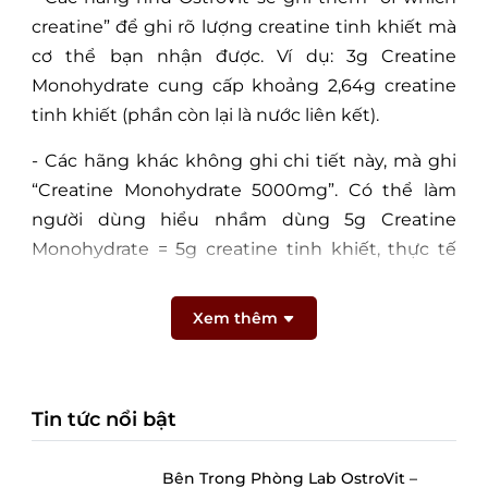
creatine” để ghi rõ lượng creatine tinh khiết mà
cơ thể bạn nhận được. Ví dụ: 3g Creatine
Monohydrate cung cấp khoảng 2,64g creatine
tinh khiết (phần còn lại là nước liên kết).
- Các hãng khác không ghi chi tiết này, mà ghi
“Creatine Monohydrate 5000mg”. Có thể làm
người dùng hiểu nhầm dùng 5g Creatine
Monohydrate = 5g creatine tinh khiết, thực tế
bạn nhận được khoảng 4,4g Creatine tinh khiết
(≈88%).
Xem thêm
Hướng dẫn sử dụng:
- Pha 3 g (3/4 muỗng) vào 100 - 150 ml nước hoặc
Tin tức nổi bật
nước trái cây.
Bên Trong Phòng Lab OstroVit –
- Vào những ngày tập luyện, dùng một phần sau