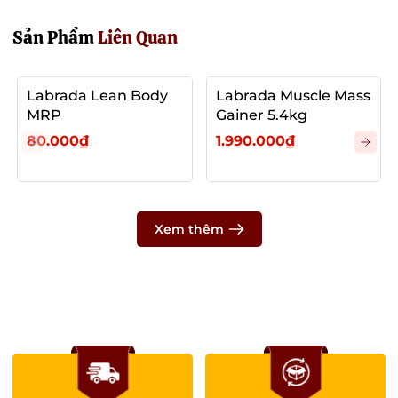
Serving size: 3g
Sản Phẩm
Liên Quan
%
For a
Active ingredients
RI
Labrada Lean Body
Labrada Muscle Mass
portion
*
MRP
Gainer 5.4kg
80.000₫
1.990.000₫
Creatine
3000 mg
-
monohydrate
Xem thêm
- of which creatine
2640 mg
-
Bảng Giá Trị Dinh Dưỡng (Có Vị)
Serving per container: 333