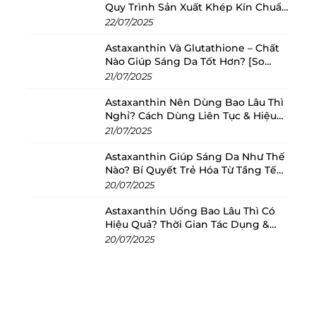
Quy Trình Sản Xuất Khép Kín Chuẩn
khi thức dậy, và sau khi tập luyện. Vào những
Châu Âu
22/07/2025
ngày không tập luyện, dùng một khẩu phần
Astaxanthin Và Glutathione – Chất
mỗi ngày sau khi thức dậy.
Nào Giúp Sáng Da Tốt Hơn? [So
Sánh 2025]
21/07/2025
Lưu ý:
Sản phẩm Ostrovit Creatine này dễ bị
Astaxanthin Nên Dùng Bao Lâu Thì
vón do khí hậu ở VN, pha với nước nó tan bình
Nghỉ? Cách Dùng Liên Tục & Hiệu
thường, không ảnh hưởng đến chất lượng. Sản
Quả Nhất
21/07/2025
phẩm sẽ không được đổi trả khi gặp lỗi trên, a/c
Astaxanthin Giúp Sáng Da Như Thế
vui lòng cân nhắc trước khi mua.
Nào? Bí Quyết Trẻ Hóa Từ Tầng Tế
Bào
20/07/2025
- Nếu bị vón bạn hãy
bỏ vô 1 cái bao sạch và dày,
Astaxanthin Uống Bao Lâu Thì Có
đập ra như đập đá, xong bỏ vô máy xay sinh tố
Hiệu Quả? Thời Gian Tác Dụng &
(ko thêm nước), sản phẩm sẽ thành bột mịn.
Cách Dùng Tối Ưu
20/07/2025
Bảng Giá Trị Dinh Dưỡng (Không Vị)
Serving per container: 333