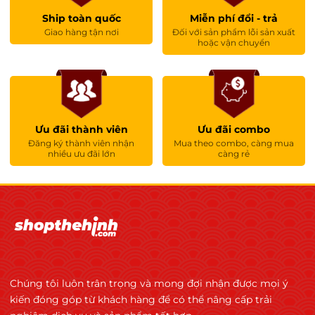
Serving size: 3g
Ship toàn quốc
Miễn phí đổi - trả
Giao hàng tận nơi
Đối với sản phẩm lỗi sản xuất
hoặc vận chuyển
%
For a
Active ingredients
RI
portion
*
Creatine
Ưu đãi thành viên
Ưu đãi combo
2600 mg
-
Đăng ký thành viên nhận
Mua theo combo, càng mua
monohydrate
nhiều ưu đãi lớn
càng rẻ
- of which creatine
2288 mg
-
*RI- Lượng tham khảo
Kiểm Định Và Chứng Nhận:
Chúng tôi luôn trân trọng và mong đợi nhận được mọi ý
Chúng tôi cam kết mang đến các sản phẩm an
kiến đóng góp từ khách hàng để có thể nâng cấp trải
toàn, chất lượng cao thông qua việc áp dụng và