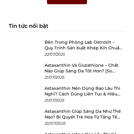
Tin tức nổi bật
Bên Trong Phòng Lab OstroVit –
Quy Trình Sản Xuất Khép Kín Chuẩn
Châu Âu
22/07/2025
Astaxanthin Và Glutathione – Chất
Nào Giúp Sáng Da Tốt Hơn? [So
Sánh 2025]
21/07/2025
Astaxanthin Nên Dùng Bao Lâu Thì
Nghỉ? Cách Dùng Liên Tục & Hiệu
Quả Nhất
21/07/2025
Astaxanthin Giúp Sáng Da Như Thế
Nào? Bí Quyết Trẻ Hóa Từ Tầng Tế
Bào
20/07/2025