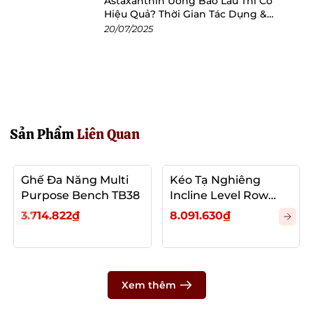
Astaxanthin Uống Bao Lâu Thì Có
Hiệu Quả? Thời Gian Tác Dụng &
Cách Dùng Tối Ưu
20/07/2025
Sản Phẩm
Liên Quan
Ghế Đa Năng Multi
Kéo Tạ Nghiêng
Purpose Bench TB38
Incline Level Row
TB61
3.714.822₫
8.091.630₫
Xem thêm