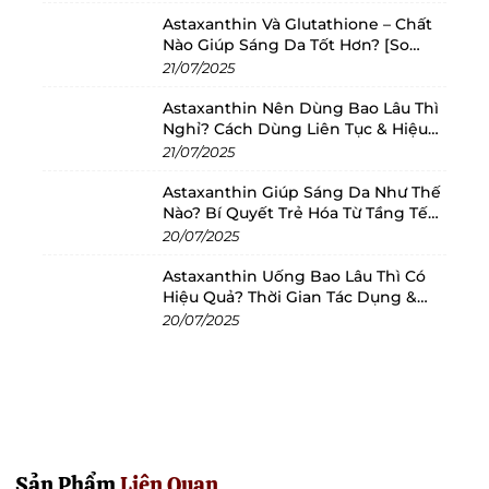
13
Astaxanthin Và Glutathione – Chất
Vitamin K
100 µg
3
Nào Giúp Sáng Da Tốt Hơn? [So
Sánh 2025]
21/07/2025
10
Astaxanthin Nên Dùng Bao Lâu Thì
50 µg / 2000
Nghỉ? Cách Dùng Liên Tục & Hiệu
Vitamin D
0
IU
Quả Nhất
21/07/2025
0
Astaxanthin Giúp Sáng Da Như Thế
Nào? Bí Quyết Trẻ Hóa Từ Tầng Tế
*RI - Lượng tham khảo.
Bào
20/07/2025
Hướng Dẫn Sử Dụng Vitamin D3+K2
Astaxanthin Uống Bao Lâu Thì Có
Hiệu Quả? Thời Gian Tác Dụng &
Calcium:
Cách Dùng Tối Ưu
20/07/2025
- Dùng 2 viên mỗi ngày, dùng trước bữa ăn.
- Xuất xứ:
Ba Lan
Kiểm Định Và Chứng Nhận:
Sản Phẩm
Liên Quan