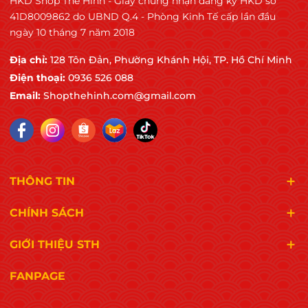
HKD Shop Thể Hình - Giấy chứng nhận đăng ký HKD số
. Nguyên tắc HACCP
41D8009862 do UBND Q.4 - Phòng Kinh Tế cấp lần đầu
ngày 10 tháng 7 năm 2018
. Thực hành sản xuất tốt (GMP/PRPs)
Địa chỉ:
128 Tôn Đản, Phường Khánh Hội, TP. Hồ Chí Minh
. Quản lý rủi ro, cải tiến liên tục và kiểm soát toàn
Điện thoại:
0936 526 088
bộ chuỗi sản xuất
Email:
Shopthehinh.com@gmail.com
. Chứng nhận do Alcumus ISOQAR (tổ chức
quốc tế) cấp
. Không phải tự công bố
THÔNG TIN
. Phải trải qua đánh giá nghiêm ngặt tại nhà máy
CHÍNH SÁCH
. Hàng năm phải đánh giá giám sát
GIỚI THIỆU STH
Chứng nhận này khẳng định:
FANPAGE
. Quy trình sản xuất được quản lý bài bản và
minh bạch