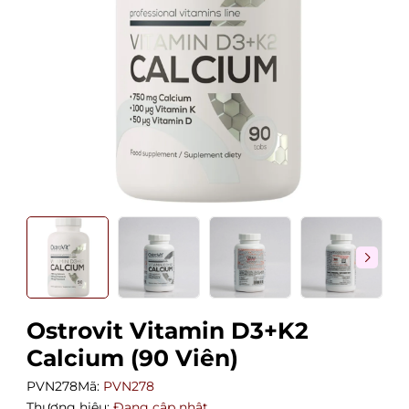
Ostrovit Vitamin D3+K2
Calcium (90 Viên)
PVN278
Mã:
PVN278
Thương hiệu:
Đang cập nhật