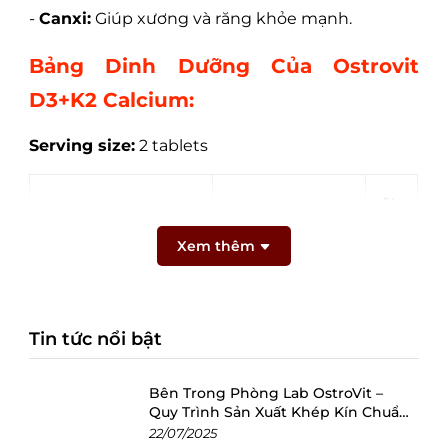
-
Canxi:
Giúp xương và răng khỏe mạnh.
Bảng Dinh Dưỡng Của Ostrovit
D3+K2 Calcium:
Serving size:
2 tablets
%
Active ingredients
For a portion
RI
Xem thêm
*
Calcium:
750 mg
94
Tin tức nổi bật
- calcium
1875 mg
-
Bên Trong Phòng Lab OstroVit –
carbonate
Quy Trình Sản Xuất Khép Kín Chuẩn
Châu Âu
22/07/2025