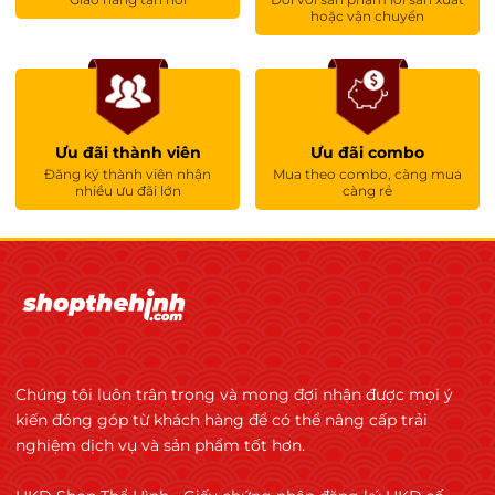
phẩm
hoặc vận chuyển
. HACCP là nền tảng quan trọng giúp đảm bảo
sản phẩm được sản xuất trong điều kiện an toàn
và kiểm soát chặt chẽ.
Ưu đãi thành viên
Ưu đãi combo
ISO 22000:2018 – Hệ thống quản lý
Đăng ký thành viên nhận
Mua theo combo, càng mua
nhiều ưu đãi lớn
càng rẻ
an toàn thực phẩm quốc tế
Bên cạnh HACCP, nhà máy Ostrovit đạt chứng
nhận ISO 22000:2018 do tổ chức chứng nhận
quốc tế độc lập cấp. ISO 22000:2018 là tiêu
chuẩn quốc tế về Food Safety Management
System (FSMS) – hệ thống quản lý an toàn thực
Chúng tôi luôn trân trọng và mong đợi nhận được mọi ý
phẩm, áp dụng cho toàn bộ chuỗi thực phẩm.
kiến đóng góp từ khách hàng để có thể nâng cấp trải
Ostrovit đã xây dựng và vận hành hệ thống
nghiệm dịch vụ và sản phẩm tốt hơn.
kiểm soát