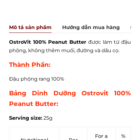
Mô tả sản phẩm
Hướng dẫn mua hàng
Đán
OstroVit 100% Peanut Butter
được làm từ đậu
phộng, không thêm muối, đường và dầu cọ.
Thành Phần:
Đậu phộng rang 100%
Bảng Dinh Dưỡng Ostrovit 100%
Peanut Butter:
Serving size:
25g
For a
%