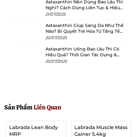
4.4 g
1.1 g
1
Astaxanthin Nên Dùng Bao Lâu Thì
sugar
Nghỉ? Cách Dùng Liên Tục & Hiệu
Quả Nhất
21/07/2025
Protein
29 g
7.3 g
15
Astaxanthin Giúp Sáng Da Như Thế
Nào? Bí Quyết Trẻ Hóa Từ Tầng Tế
Bào
20/07/2025
Salt
0.01 g
<0.01 g
-
Astaxanthin Uống Bao Lâu Thì Có
Hiệu Quả? Thời Gian Tác Dụng &
*RI - Lượng tham khảo
Cách Dùng Tối Ưu
20/07/2025
Hướng Dẫn Sử Dụng:
Dùng bất kỳ khi nào theo nhu cầu của bạn.
Kiểm Định Và Chứng Nhận:
Sản Phẩm
Liên Quan
Chúng tôi cam kết mang đến các sản phẩm an
toàn, chất lượng cao thông qua việc áp dụng và
Labrada Lean Body
Labrada Muscle Mass
duy trì các tiêu chuẩn quản lý an toàn thực
MRP
Gainer 5.4kg