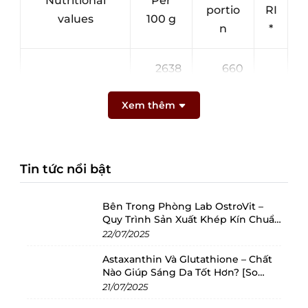
Nutritional
Per
portio
RI
values
100 g
n
*
2638
660
Energy value
kJ/637
kJ/159
8
Xem thêm
kcal
kcal
Fat
52 g
13 g
19
Tin tức nổi bật
- including
saturated fatty
7 g
1.8 g
9
Bên Trong Phòng Lab OstroVit –
Quy Trình Sản Xuất Khép Kín Chuẩn
acid
Châu Âu
22/07/2025
Astaxanthin Và Glutathione – Chất
Carbohydrates
9.6 g
2.4 g
1
Nào Giúp Sáng Da Tốt Hơn? [So
Sánh 2025]
21/07/2025
- including