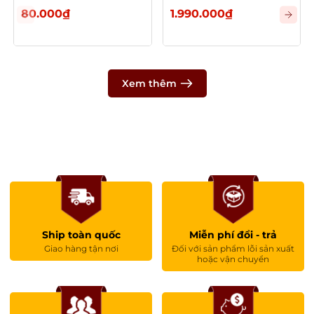
phẩm quốc tế.
80.000₫
1.990.000₫
HACCP – Hệ thống phân tích mối
nguy và điểm kiểm soát tới hạn
Xem thêm
Nhà máy Ostrovit áp dụng HACCP (Hazard
Analysis and Critical Control Points) nhằm:
. Xác định và kiểm soát các mối nguy sinh học,
hóa học và vật lý
. Đảm bảo an toàn thực phẩm xuyên suốt quá
trình sản xuất
Ship toàn quốc
Miễn phí đổi - trả
. Tuân thủ các yêu cầu pháp lý về an toàn thực
Giao hàng tận nơi
Đối với sản phẩm lỗi sản xuất
phẩm
hoặc vận chuyển
. HACCP là nền tảng quan trọng giúp đảm bảo
sản phẩm được sản xuất trong điều kiện an toàn