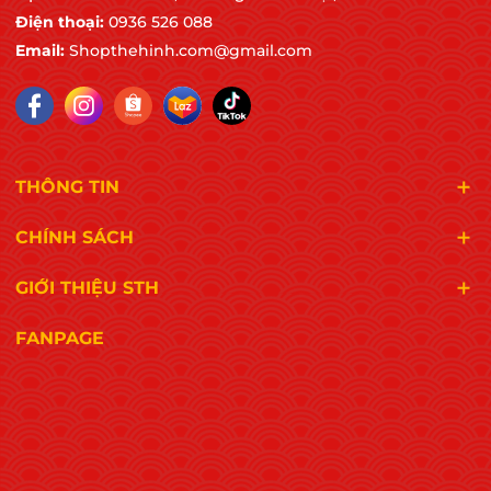
. Quản lý rủi ro, cải tiến liên tục và kiểm soát toàn
Điện thoại:
0936 526 088
bộ chuỗi sản xuất
Email:
Shopthehinh.com@gmail.com
. Chứng nhận do Alcumus ISOQAR (tổ chức
quốc tế) cấp
. Không phải tự công bố
THÔNG TIN
. Phải trải qua đánh giá nghiêm ngặt tại nhà máy
CHÍNH SÁCH
. Hàng năm phải đánh giá giám sát
GIỚI THIỆU STH
Chứng nhận này khẳng định:
FANPAGE
. Quy trình sản xuất được quản lý bài bản và
minh bạch
. Sản phẩm đáp ứng các yêu cầu an toàn thực
phẩm ở mức quốc tế