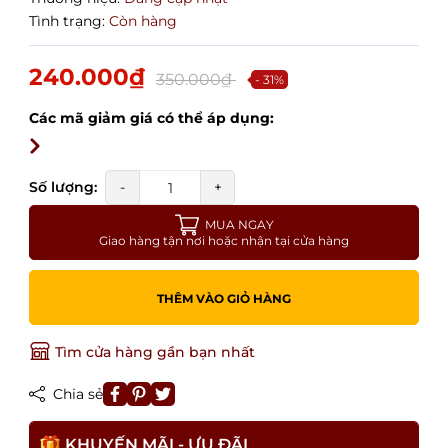
Tình trạng:
Còn hàng
240.000₫
350.000₫
- 31%
Các mã giảm giá có thể áp dụng:
Số lượng:
-
+
MUA NGAY
Giao hàng tận nơi hoặc nhận tại cửa hàng
THÊM VÀO GIỎ HÀNG
Tìm cửa hàng gần bạn nhất
Chia sẻ
KHUYẾN MÃI - ƯU ĐÃI