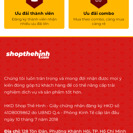
và kiểm soát chặt chẽ.
Ưu đãi thành viên
Ưu đãi combo
ISO 22000:2018 – Hệ thống quản lý
Đăng ký thành viên nhận
Mua theo combo, càng mua
nhiều ưu đãi lớn
càng rẻ
an toàn thực phẩm quốc tế
Bên cạnh HACCP, nhà máy Ostrovit đạt chứng
nhận ISO 22000:2018 do tổ chức chứng nhận
quốc tế độc lập cấp. ISO 22000:2018 là tiêu
chuẩn quốc tế về Food Safety Management
System (FSMS) – hệ thống quản lý an toàn thực
Chúng tôi luôn trân trọng và mong đợi nhận được mọi ý
phẩm, áp dụng cho toàn bộ chuỗi thực phẩm.
kiến đóng góp từ khách hàng để có thể nâng cấp trải
Ostrovit đã xây dựng và vận hành hệ thống
nghiệm dịch vụ và sản phẩm tốt hơn.
kiểm soát
HKD Shop Thể Hình - Giấy chứng nhận đăng ký HKD số
. Nguyên tắc HACCP
41D8009862 do UBND Q.4 - Phòng Kinh Tế cấp lần đầu
ngày 10 tháng 7 năm 2018
. Thực hành sản xuất tốt (GMP/PRPs)
Địa chỉ:
128 Tôn Đản, Phường Khánh Hội, TP. Hồ Chí Minh