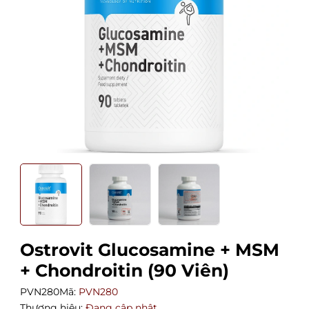
Ostrovit Glucosamine + MSM
+ Chondroitin (90 Viên)
PVN280
Mã:
PVN280
Thương hiệu:
Đang cập nhật