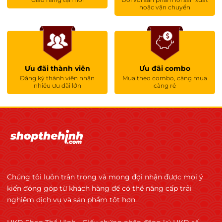
hoặc vận chuyển
chuẩn quốc tế về Food Safety Management
System (FSMS) – hệ thống quản lý an toàn thực
phẩm, áp dụng cho toàn bộ chuỗi thực phẩm.
Ostrovit đã xây dựng và vận hành hệ thống
kiểm soát
Ưu đãi thành viên
Ưu đãi combo
Đăng ký thành viên nhận
Mua theo combo, càng mua
. Nguyên tắc HACCP
nhiều ưu đãi lớn
càng rẻ
. Thực hành sản xuất tốt (GMP/PRPs)
. Quản lý rủi ro, cải tiến liên tục và kiểm soát toàn
bộ chuỗi sản xuất
. Chứng nhận do Alcumus ISOQAR (tổ chức
quốc tế) cấp
Chúng tôi luôn trân trọng và mong đợi nhận được mọi ý
kiến đóng góp từ khách hàng để có thể nâng cấp trải
. Không phải tự công bố
nghiệm dịch vụ và sản phẩm tốt hơn.
. Phải trải qua đánh giá nghiêm ngặt tại nhà máy