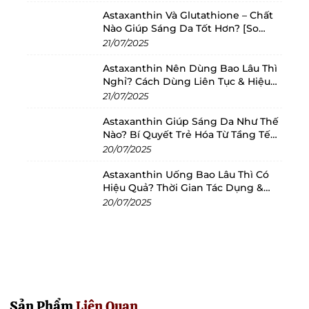
Astaxanthin Và Glutathione – Chất
Hướng dẫn sử dụng:
Nào Giúp Sáng Da Tốt Hơn? [So
Sánh 2025]
21/07/2025
- Sử dụng 1 lần dùng (2 viên) mỗi ngày.
Astaxanthin Nên Dùng Bao Lâu Thì
Nghỉ? Cách Dùng Liên Tục & Hiệu
Kiểm Định Và Chứng Nhận:
Quả Nhất
21/07/2025
Chúng tôi cam kết mang đến các sản phẩm an
Astaxanthin Giúp Sáng Da Như Thế
Nào? Bí Quyết Trẻ Hóa Từ Tầng Tế
toàn, chất lượng cao thông qua việc áp dụng và
Bào
20/07/2025
duy trì các tiêu chuẩn quản lý an toàn thực
Astaxanthin Uống Bao Lâu Thì Có
phẩm quốc tế.
Hiệu Quả? Thời Gian Tác Dụng &
Cách Dùng Tối Ưu
20/07/2025
HACCP – Hệ thống phân tích mối
nguy và điểm kiểm soát tới hạn
Nhà máy Ostrovit áp dụng HACCP (Hazard
Analysis and Critical Control Points) nhằm:
Sản Phẩm
Liên Quan