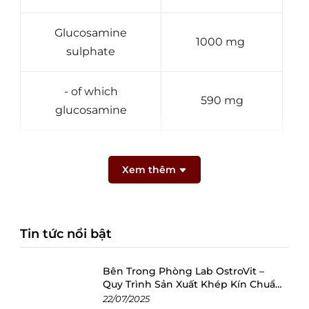
Glucosamine
1000 mg
sulphate
- of which
590 mg
glucosamine
Methylsulfonylmetha
600 mg
ne
Xem thêm
Chondroitin sulphate
400 mg
Tin tức nổi bật
- of which
360 mg
chondroitin
Bên Trong Phòng Lab OstroVit –
Quy Trình Sản Xuất Khép Kín Chuẩn
Châu Âu
22/07/2025