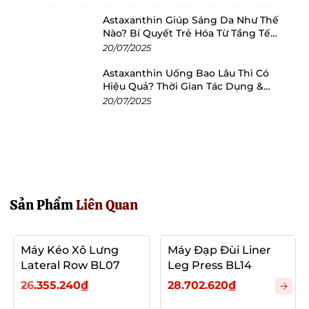
Astaxanthin Giúp Sáng Da Như Thế
Nào? Bí Quyết Trẻ Hóa Từ Tầng Tế
Bào
20/07/2025
Astaxanthin Uống Bao Lâu Thì Có
Hiệu Quả? Thời Gian Tác Dụng &
Cách Dùng Tối Ưu
20/07/2025
Sản Phẩm
Liên Quan
Máy Kéo Xô Lưng
Máy Đạp Đùi Liner
Lateral Row BL07
Leg Press BL14
26.355.240₫
28.702.620₫