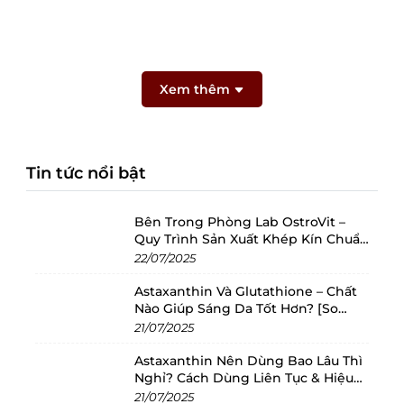
Xem thêm
Tin tức nổi bật
Bên Trong Phòng Lab OstroVit –
Quy Trình Sản Xuất Khép Kín Chuẩn
Châu Âu
22/07/2025
Astaxanthin Và Glutathione – Chất
Nào Giúp Sáng Da Tốt Hơn? [So
Sánh 2025]
21/07/2025
Astaxanthin Nên Dùng Bao Lâu Thì
Nghỉ? Cách Dùng Liên Tục & Hiệu
Quả Nhất
21/07/2025