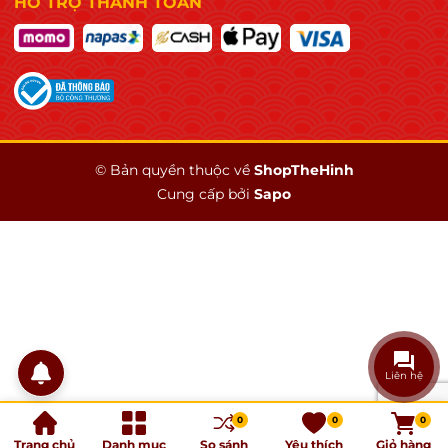
HỖ TRỢ THANH TOÁN
© Bản quyền thuộc về
ShopTheHinh
Cung cấp bởi
Sapo
Liên hệ
0
0
0
Trang chủ
Danh mục
So sánh
Yêu thích
Giỏ hàng