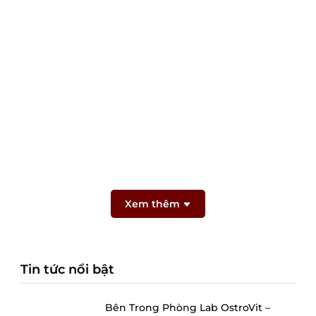
Xem thêm
Tin tức nổi bật
Bên Trong Phòng Lab OstroVit –