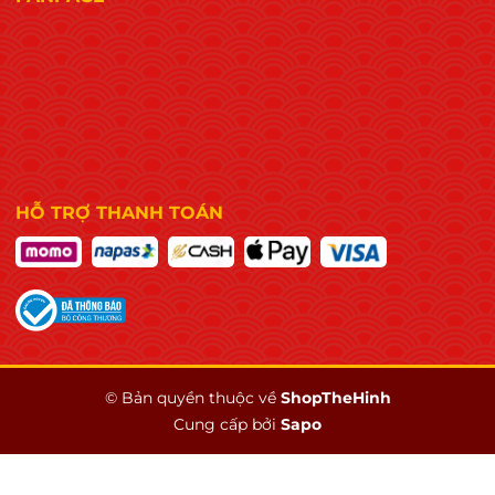
HỖ TRỢ THANH TOÁN
© Bản quyền thuộc về
ShopTheHinh
Cung cấp bởi
Sapo