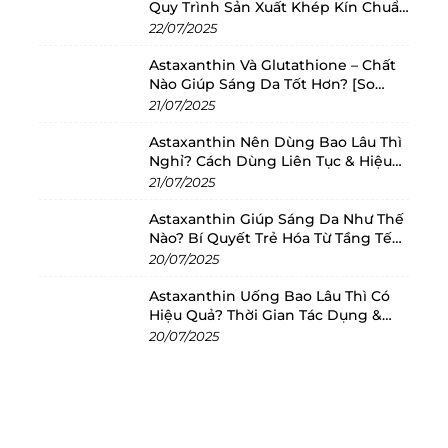
Quy Trình Sản Xuất Khép Kín Chuẩn
Châu Âu
22/07/2025
Astaxanthin Và Glutathione – Chất
Nào Giúp Sáng Da Tốt Hơn? [So
Sánh 2025]
21/07/2025
Astaxanthin Nên Dùng Bao Lâu Thì
Nghỉ? Cách Dùng Liên Tục & Hiệu
Quả Nhất
21/07/2025
Astaxanthin Giúp Sáng Da Như Thế
Nào? Bí Quyết Trẻ Hóa Từ Tầng Tế
Bào
20/07/2025
Astaxanthin Uống Bao Lâu Thì Có
Hiệu Quả? Thời Gian Tác Dụng &
Cách Dùng Tối Ưu
20/07/2025