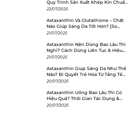
Quy Trình Sản Xuất Khép Kín Chuẩn
Châu Âu
22/07/2025
Astaxanthin Và Glutathione – Chất
Nào Giúp Sáng Da Tốt Hơn? [So
Sánh 2025]
21/07/2025
Astaxanthin Nên Dùng Bao Lâu Thì
Nghỉ? Cách Dùng Liên Tục & Hiệu
Quả Nhất
21/07/2025
Astaxanthin Giúp Sáng Da Như Thế
Nào? Bí Quyết Trẻ Hóa Từ Tầng Tế
Bào
20/07/2025
Astaxanthin Uống Bao Lâu Thì Có
Hiệu Quả? Thời Gian Tác Dụng &
Cách Dùng Tối Ưu
20/07/2025