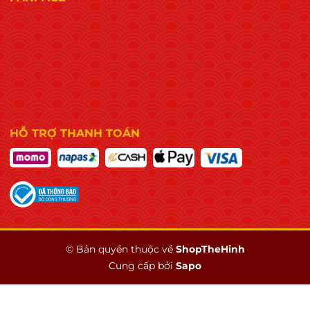
HỖ TRỢ THANH TOÁN
© Bản quyền thuộc về
ShopTheHinh
Cung cấp bởi
Sapo