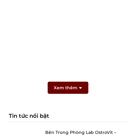
Xem thêm
Tin tức nổi bật
Bên Trong Phòng Lab OstroVit –