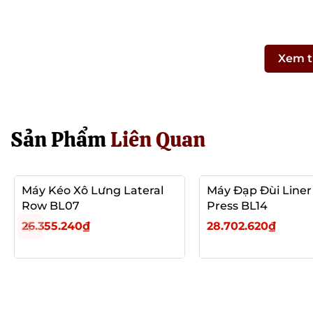
Xem 
Sản Phẩm
Liên Quan
Máy Kéo Xô Lưng Lateral
Máy Đạp Đùi Liner
Row BL07
Press BL14
26.355.240₫
28.702.620₫
Thêm vào giỏ
Thêm vào giỏ