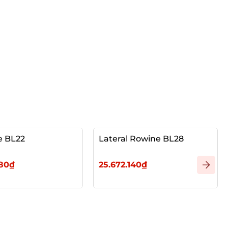
e BL22
Lateral Rowine BL28
380₫
25.672.140₫
vào giỏ
Thêm vào giỏ