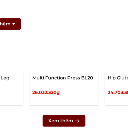
thêm
 Leg
Multi Function Press BL20
Hip Glut
26.032.320₫
24.703.
Thêm vào giỏ
Thêm 
Xem thêm