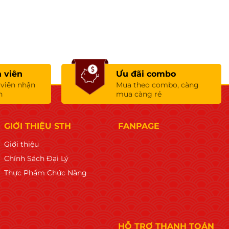
 viên
Ưu đãi combo
 viên nhận
Mua theo combo, càng
n
mua càng rẻ
GIỚI THIỆU STH
FANPAGE
Giới thiệu
Chính Sách Đại Lý
Thực Phẩm Chức Năng
HỖ TRỢ THANH TOÁN