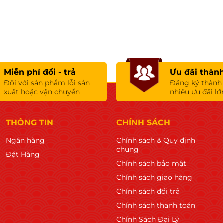
Miễn phí đổi - trả
Ưu đãi thành
Đối với sản phẩm lỗi sản
Đăng ký thành
xuất hoặc vận chuyển
nhiều ưu đãi lớ
THÔNG TIN
CHÍNH SÁCH
Ngân hàng
Chính sách & Quy định
chung
Đặt Hàng
Chính sách bảo mật
Chính sách giao hàng
Chính sách đổi trả
Chính sách thanh toán
Chính Sách Đại Lý