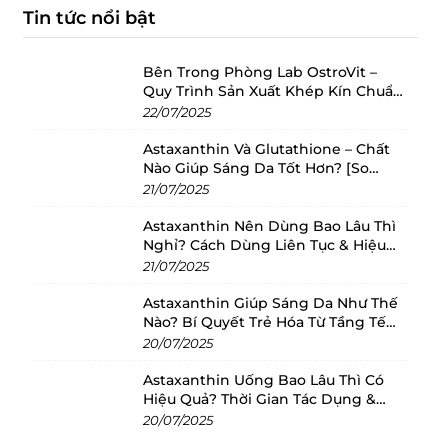
Tin tức nổi bật
Bên Trong Phòng Lab OstroVit –
Quy Trình Sản Xuất Khép Kín Chuẩn
Châu Âu
22/07/2025
Astaxanthin Và Glutathione – Chất
Nào Giúp Sáng Da Tốt Hơn? [So
Sánh 2025]
21/07/2025
Astaxanthin Nên Dùng Bao Lâu Thì
Nghỉ? Cách Dùng Liên Tục & Hiệu
Quả Nhất
21/07/2025
Astaxanthin Giúp Sáng Da Như Thế
Nào? Bí Quyết Trẻ Hóa Từ Tầng Tế
Bào
20/07/2025
Astaxanthin Uống Bao Lâu Thì Có
Hiệu Quả? Thời Gian Tác Dụng &
Cách Dùng Tối Ưu
20/07/2025