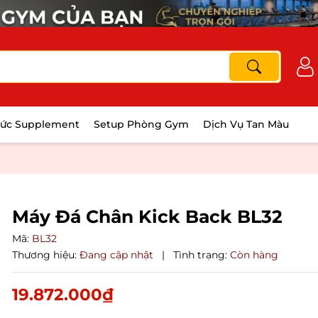
hức Supplement
Setup Phòng Gym
Dịch Vụ Tan Màu
Máy Đá Chân Kick Back BL32
Mã:
BL32
Thương hiệu:
Đang cập nhật
|
Tình trạng:
Còn hàng
19.872.000₫