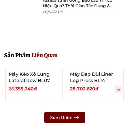
Astaxanthin Uống Bao Lâu Thì Có
Hiệu Quả? Thời Gian Tác Dụng &
Cách Dùng Tối Ưu
20/07/2025
Sản Phẩm
Liên Quan
Máy Kéo Xô Lưng
Máy Đạp Đùi Liner
Lateral Row BL07
Leg Press BL14
26.355.240₫
28.702.620₫
Xem thêm