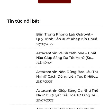
Tin tức nổi bật
Bên Trong Phòng Lab OstroVit –
Quy Trình Sản Xuất Khép Kín Chuẩn
Châu Âu
22/07/2025
Astaxanthin Và Glutathione – Chất
Nào Giúp Sáng Da Tốt Hơn? [So
Sánh 2025]
21/07/2025
Astaxanthin Nên Dùng Bao Lâu Thì
Nghỉ? Cách Dùng Liên Tục & Hiệu
Quả Nhất
21/07/2025
Astaxanthin Giúp Sáng Da Như Thế
Nào? Bí Quyết Trẻ Hóa Từ Tầng Tế
Bào
20/07/2025