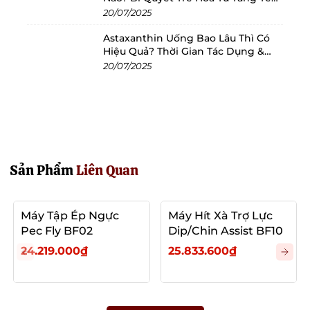
Bào
20/07/2025
Astaxanthin Uống Bao Lâu Thì Có
Hiệu Quả? Thời Gian Tác Dụng &
Cách Dùng Tối Ưu
20/07/2025
Sản Phẩm
Liên Quan
Máy Tập Ép Ngực
Máy Hít Xà Trợ Lực
Pec Fly BF02
Dip/Chin Assist BF10
24.219.000₫
25.833.600₫