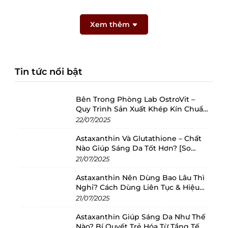
Xem thêm
Tin tức nổi bật
Bên Trong Phòng Lab OstroVit –
Quy Trình Sản Xuất Khép Kín Chuẩn
Châu Âu
22/07/2025
Astaxanthin Và Glutathione – Chất
Nào Giúp Sáng Da Tốt Hơn? [So
Sánh 2025]
21/07/2025
Astaxanthin Nên Dùng Bao Lâu Thì
Nghỉ? Cách Dùng Liên Tục & Hiệu
Quả Nhất
21/07/2025
Astaxanthin Giúp Sáng Da Như Thế
Nào? Bí Quyết Trẻ Hóa Từ Tầng Tế