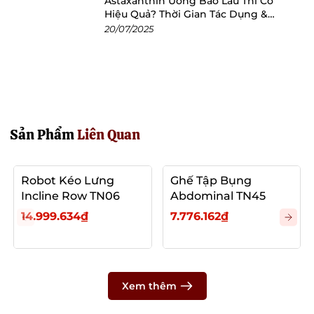
Astaxanthin Uống Bao Lâu Thì Có
Hiệu Quả? Thời Gian Tác Dụng &
Cách Dùng Tối Ưu
20/07/2025
Sản Phẩm
Liên Quan
Robot Kéo Lưng
Ghế Tập Bụng
Incline Row TN06
Abdominal TN45
14.999.634₫
7.776.162₫
Xem thêm