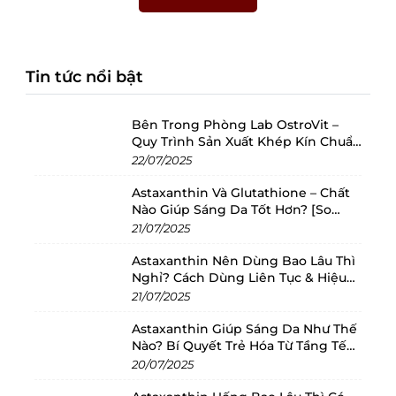
Tin tức nổi bật
Bên Trong Phòng Lab OstroVit –
Quy Trình Sản Xuất Khép Kín Chuẩn
Châu Âu
22/07/2025
Astaxanthin Và Glutathione – Chất
Nào Giúp Sáng Da Tốt Hơn? [So
Sánh 2025]
21/07/2025
Astaxanthin Nên Dùng Bao Lâu Thì
Nghỉ? Cách Dùng Liên Tục & Hiệu
Quả Nhất
21/07/2025
Astaxanthin Giúp Sáng Da Như Thế
Nào? Bí Quyết Trẻ Hóa Từ Tầng Tế
Bào
20/07/2025