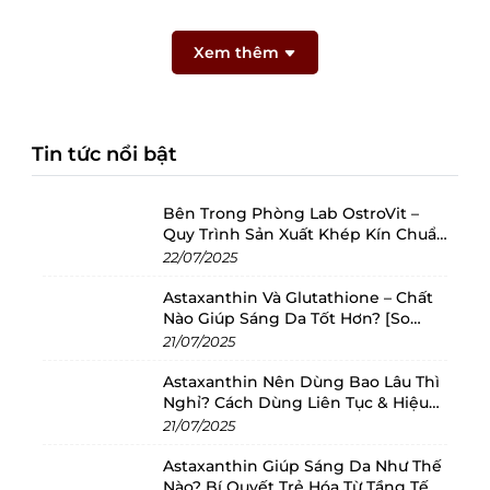
Xem thêm
Tin tức nổi bật
Bên Trong Phòng Lab OstroVit –
Quy Trình Sản Xuất Khép Kín Chuẩn
Châu Âu
22/07/2025
Astaxanthin Và Glutathione – Chất
Nào Giúp Sáng Da Tốt Hơn? [So
Sánh 2025]
21/07/2025
Astaxanthin Nên Dùng Bao Lâu Thì
Nghỉ? Cách Dùng Liên Tục & Hiệu
Quả Nhất
21/07/2025
Astaxanthin Giúp Sáng Da Như Thế
Nào? Bí Quyết Trẻ Hóa Từ Tầng Tế