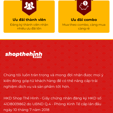
Ưu đãi thành viên
Ưu đãi combo
Đăng ký thành viên nhận
Mua theo combo, càng mua
nhiều ưu đãi lớn
càng rẻ
Chúng tôi luôn trân trọng và mong đợi nhận được mọi ý
kiến đóng góp từ khách hàng để có thể nâng cấp trải
nghiệm dịch vụ và sản phẩm tốt hơn.
HKD Shop Thể Hình - Giấy chứng nhận đăng ký HKD số
41D8009862 do UBND Q.4 - Phòng Kinh Tế cấp lần đầu
ngày 10 tháng 7 năm 2018