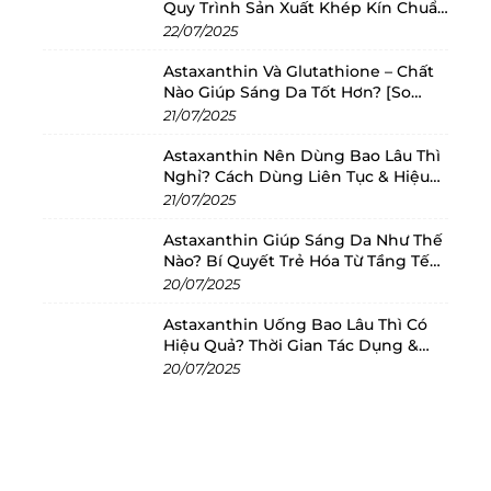
Quy Trình Sản Xuất Khép Kín Chuẩn
Châu Âu
22/07/2025
Astaxanthin Và Glutathione – Chất
Nào Giúp Sáng Da Tốt Hơn? [So
Sánh 2025]
21/07/2025
Astaxanthin Nên Dùng Bao Lâu Thì
Nghỉ? Cách Dùng Liên Tục & Hiệu
Quả Nhất
21/07/2025
Astaxanthin Giúp Sáng Da Như Thế
Nào? Bí Quyết Trẻ Hóa Từ Tầng Tế
Bào
20/07/2025
Astaxanthin Uống Bao Lâu Thì Có
Hiệu Quả? Thời Gian Tác Dụng &
Cách Dùng Tối Ưu
20/07/2025