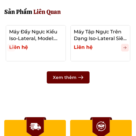
Sản Phẩm
Liên Quan
Máy Đẩy Ngực Kiểu
Máy Tập Ngực Trên
Iso-Lateral, Model:
Dạng Iso-Lateral Siêu
XVD001
Nghiêng, Model:
Liên hệ
Liên hệ
XVD002
Xem thêm