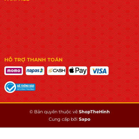
HỖ TRỢ THANH TOÁN
© Bản quyền thuộc về
ShopTheHinh
Cung cấp bởi
Sapo