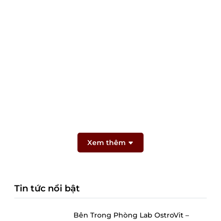
Xem thêm
Tin tức nổi bật
Bên Trong Phòng Lab OstroVit –