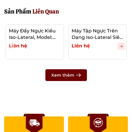
Sản Phẩm
Liên Quan
Máy Đẩy Ngực Kiểu
Máy Tập Ngực Trên
Iso-Lateral, Model:
Dạng Iso-Lateral Siêu
XVD001
Nghiêng, Model:
Liên hệ
Liên hệ
XVD002
Xem thêm