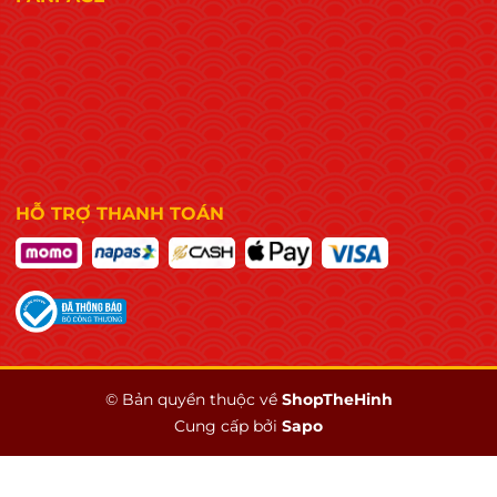
HỖ TRỢ THANH TOÁN
© Bản quyền thuộc về
ShopTheHinh
Cung cấp bởi
Sapo