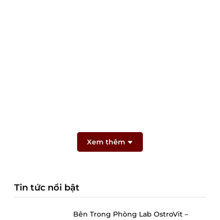
Xem thêm
Tin tức nổi bật
Bên Trong Phòng Lab OstroVit –