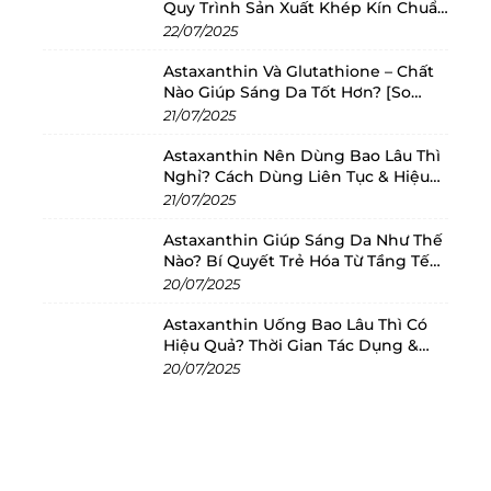
Quy Trình Sản Xuất Khép Kín Chuẩn
Châu Âu
22/07/2025
Astaxanthin Và Glutathione – Chất
Nào Giúp Sáng Da Tốt Hơn? [So
Sánh 2025]
21/07/2025
Astaxanthin Nên Dùng Bao Lâu Thì
Nghỉ? Cách Dùng Liên Tục & Hiệu
Quả Nhất
21/07/2025
Astaxanthin Giúp Sáng Da Như Thế
Nào? Bí Quyết Trẻ Hóa Từ Tầng Tế
Bào
20/07/2025
Astaxanthin Uống Bao Lâu Thì Có
Hiệu Quả? Thời Gian Tác Dụng &
Cách Dùng Tối Ưu
20/07/2025