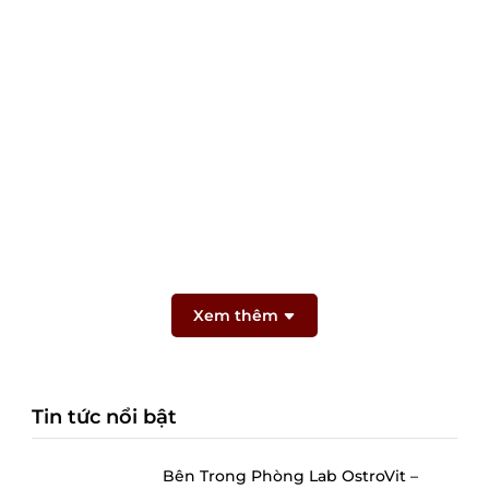
Xem thêm
Tin tức nổi bật
Bên Trong Phòng Lab OstroVit –