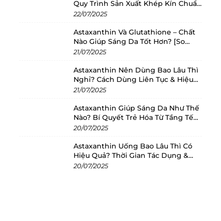
Quy Trình Sản Xuất Khép Kín Chuẩn
Châu Âu
22/07/2025
Astaxanthin Và Glutathione – Chất
Nào Giúp Sáng Da Tốt Hơn? [So
Sánh 2025]
21/07/2025
Astaxanthin Nên Dùng Bao Lâu Thì
Nghỉ? Cách Dùng Liên Tục & Hiệu
Quả Nhất
21/07/2025
Astaxanthin Giúp Sáng Da Như Thế
Nào? Bí Quyết Trẻ Hóa Từ Tầng Tế
Bào
20/07/2025
Astaxanthin Uống Bao Lâu Thì Có
Hiệu Quả? Thời Gian Tác Dụng &
Cách Dùng Tối Ưu
20/07/2025