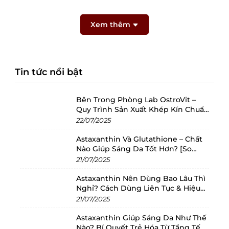
Xem thêm
Tin tức nổi bật
Bên Trong Phòng Lab OstroVit –
Quy Trình Sản Xuất Khép Kín Chuẩn
Châu Âu
22/07/2025
Astaxanthin Và Glutathione – Chất
Nào Giúp Sáng Da Tốt Hơn? [So
Sánh 2025]
21/07/2025
Astaxanthin Nên Dùng Bao Lâu Thì
Nghỉ? Cách Dùng Liên Tục & Hiệu
Quả Nhất
21/07/2025
Astaxanthin Giúp Sáng Da Như Thế
Nào? Bí Quyết Trẻ Hóa Từ Tầng Tế