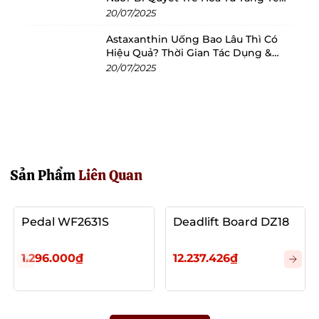
Bào
20/07/2025
Astaxanthin Uống Bao Lâu Thì Có
Hiệu Quả? Thời Gian Tác Dụng &
Cách Dùng Tối Ưu
20/07/2025
Sản Phẩm
Liên Quan
Pedal WF2631S
Deadlift Board DZ18
1.296.000₫
12.237.426₫